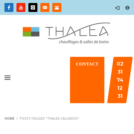
×
02
CONTACT
31
74
12
31
HOME
POSTS TAGGED "THALEA CALVADOS"