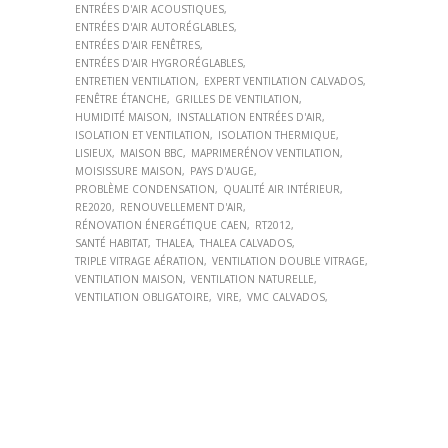
ENTRÉES D'AIR ACOUSTIQUES
ENTRÉES D'AIR AUTORÉGLABLES
ENTRÉES D'AIR FENÊTRES
ENTRÉES D'AIR HYGRORÉGLABLES
ENTRETIEN VENTILATION
EXPERT VENTILATION CALVADOS
FENÊTRE ÉTANCHE
GRILLES DE VENTILATION
HUMIDITÉ MAISON
INSTALLATION ENTRÉES D'AIR
ISOLATION ET VENTILATION
ISOLATION THERMIQUE
LISIEUX
MAISON BBC
MAPRIMERÉNOV VENTILATION
MOISISSURE MAISON
PAYS D'AUGE
PROBLÈME CONDENSATION
QUALITÉ AIR INTÉRIEUR
RE2020
RENOUVELLEMENT D'AIR
RÉNOVATION ÉNERGÉTIQUE CAEN
RT2012
SANTÉ HABITAT
THALEA
THALEA CALVADOS
TRIPLE VITRAGE AÉRATION
VENTILATION DOUBLE VITRAGE
VENTILATION MAISON
VENTILATION NATURELLE
VENTILATION OBLIGATOIRE
VIRE
VMC CALVADOS