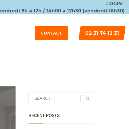
LOGIN
vendredi 8h à 12h / 14h00 à 17h30 (vendredi 16h30)
×
02 31 74 12 31
CONTACT
RECENT POSTS