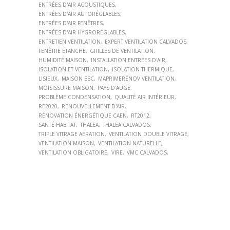
ENTRÉES D'AIR ACOUSTIQUES
ENTRÉES D'AIR AUTORÉGLABLES
ENTRÉES D'AIR FENÊTRES
ENTRÉES D'AIR HYGRORÉGLABLES
ENTRETIEN VENTILATION
EXPERT VENTILATION CALVADOS
FENÊTRE ÉTANCHE
GRILLES DE VENTILATION
HUMIDITÉ MAISON
INSTALLATION ENTRÉES D'AIR
ISOLATION ET VENTILATION
ISOLATION THERMIQUE
LISIEUX
MAISON BBC
MAPRIMERÉNOV VENTILATION
MOISISSURE MAISON
PAYS D'AUGE
PROBLÈME CONDENSATION
QUALITÉ AIR INTÉRIEUR
RE2020
RENOUVELLEMENT D'AIR
RÉNOVATION ÉNERGÉTIQUE CAEN
RT2012
SANTÉ HABITAT
THALEA
THALEA CALVADOS
TRIPLE VITRAGE AÉRATION
VENTILATION DOUBLE VITRAGE
VENTILATION MAISON
VENTILATION NATURELLE
VENTILATION OBLIGATOIRE
VIRE
VMC CALVADOS