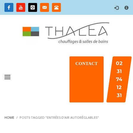
×
02
CONTACT
31
74
12
31
HOME
POSTS TAGGED "ENTRÉES D’AIR AUTORÉGLABLES"