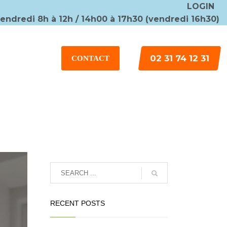
LOGIN
vendredi 8h à 12h / 14h00 à 17h30 (vendredi 16h30)
×
02 31 74 12 31
CONTACT
RECENT POSTS