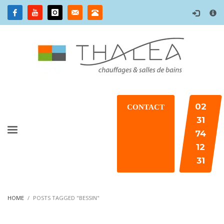
×
02
CONTACT
31
74
12
31
HOME
POSTS TAGGED "BESSIN"