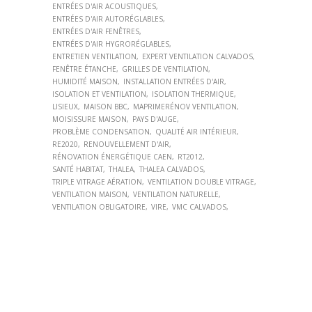
ENTRÉES D'AIR ACOUSTIQUES
ENTRÉES D'AIR AUTORÉGLABLES
ENTRÉES D'AIR FENÊTRES
ENTRÉES D'AIR HYGRORÉGLABLES
ENTRETIEN VENTILATION
EXPERT VENTILATION CALVADOS
FENÊTRE ÉTANCHE
GRILLES DE VENTILATION
HUMIDITÉ MAISON
INSTALLATION ENTRÉES D'AIR
ISOLATION ET VENTILATION
ISOLATION THERMIQUE
LISIEUX
MAISON BBC
MAPRIMERÉNOV VENTILATION
MOISISSURE MAISON
PAYS D'AUGE
PROBLÈME CONDENSATION
QUALITÉ AIR INTÉRIEUR
RE2020
RENOUVELLEMENT D'AIR
RÉNOVATION ÉNERGÉTIQUE CAEN
RT2012
SANTÉ HABITAT
THALEA
THALEA CALVADOS
TRIPLE VITRAGE AÉRATION
VENTILATION DOUBLE VITRAGE
VENTILATION MAISON
VENTILATION NATURELLE
VENTILATION OBLIGATOIRE
VIRE
VMC CALVADOS